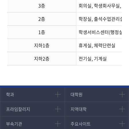
3층
회의실, 학생회사무실, 
2층
학장실, 출석수업관리실(조
1층
학생서비스센터(행정실), 
지하1층
휴게실, 체력단련실
지하2층
전기실, 기계실
인문과학대학
대학원
학과
대학원
대학원
국어국문학과
프라임칼리지
지역대학
프라임칼리지
지역대학
경영대학원
영어영문학과
학사학위과정
지역대학 포털
중어중문학과
부속기관
주요사이트
부속기관
주요사이트
평생교육과정
서울지역대학
프랑스언어문화학과