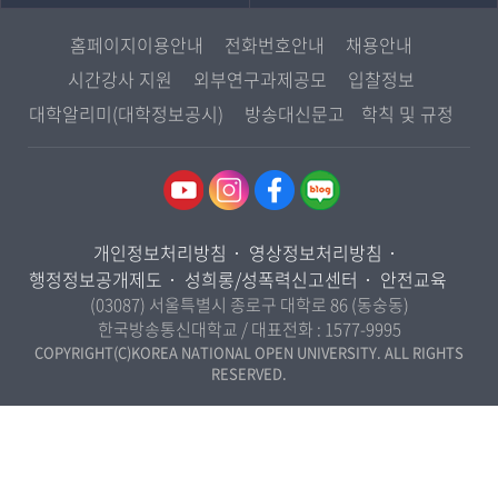
중앙도서관
멘토링
부산지역대학
일본학과
원격교육혁신연구원
진로심리상담
홈페이지이용안내
전화번호안내
채용안내
대구경북지역대학
통합인문학연구소
교육정보화본부
시간강사 지원
외부연구과제공모
입찰정보
인천지역대학
사회과학대학
디지털미디어센터
국립대학육성사업
대학알리미(대학정보공시)
방송대신문고
학칙 및 규정
광주전남지역대학
법학과
종합교육연수원
OpenVLab
대전충남지역대학
행정학과
교양교육원
울산지역대학
경제학과
역사기록관
경기지역대학
경영학과
국제협력단
개인정보처리방침
영상정보처리방침
강원지역대학
무역학과
산학협력단
행정정보공개제도
성희롱/성폭력신고센터
안전교육
충북지역대학
미디어영상학과
(03087) 서울특별시 종로구 대학로 86 (동숭동)
인권센터
전북지역대학
한국방송통신대학교 / 대표전화 :
1577-9995
도시콘텐츠·관광학과
경남지역대학
COPYRIGHT(C)KOREA NATIONAL OPEN UNIVERSITY. ALL RIGHTS
사회복지연계전공
RESERVED.
제주지역대학
사회복지학과
자연과학대학