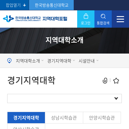
팝업열기
한국방송통신대학교
로그인
통합검색
닫기
지역대학소개
Search
지역대학소개
경기지역대학
시설안내
경기지역대학
현재 페이지를 즐겨찾는 메뉴로
경기지역대학
성남시학습관
안양시학습관
등록하시겠습니까?
시설현황
메뉴추가